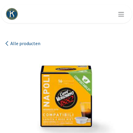
Overslaan naar inhoud
Alle producten