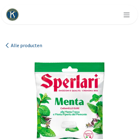
Overslaan naar inhoud
Alle producten