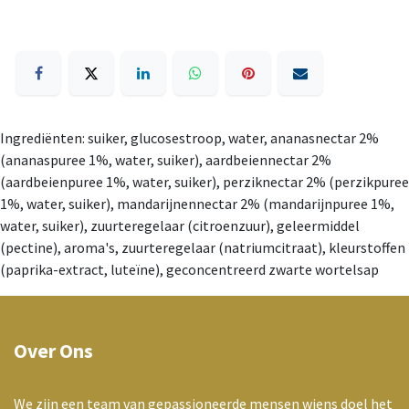
Ingrediënten: suiker, glucosestroop, water, ananasnectar 2%
(ananaspuree 1%, water, suiker), aardbeiennectar 2%
(aardbeienpuree 1%, water, suiker), perziknectar 2% (perzikpuree
1%, water, suiker), mandarijnennectar 2% (mandarijnpuree 1%,
water, suiker), zuurteregelaar (citroenzuur), geleermiddel
(pectine), aroma's, zuurteregelaar (natriumcitraat), kleurstoffen
(paprika-extract, luteïne), geconcentreerd zwarte wortelsap
Over Ons
We zijn een team van gepassioneerde mensen wiens doel het