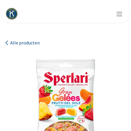
Overslaan naar inhoud
Alle producten