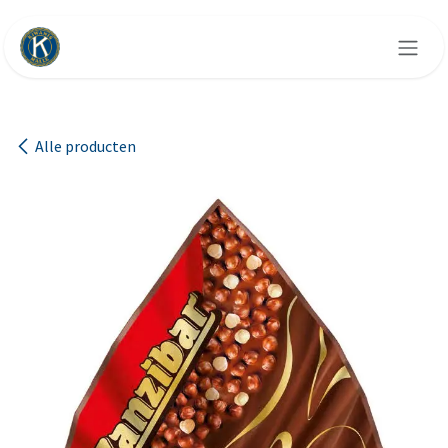
Overslaan naar inhoud
Alle producten