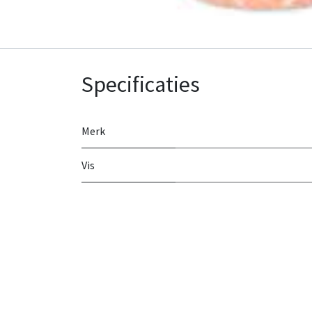
Specificaties
Merk
Vis
Over Ons
We zijn een team van gepassioneerde mensen wie