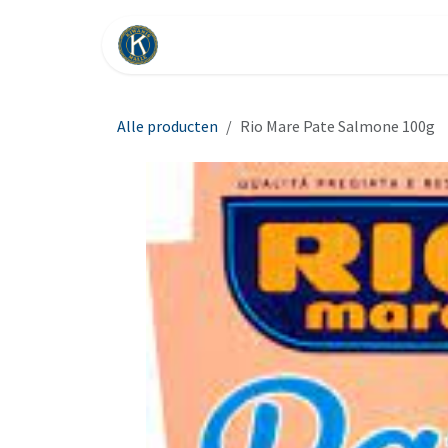
Overslaan naar inhoud
Startpagina
Sociale Doelen
Alle producten
Rio Mare Pate Salmone 100g