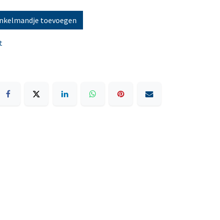
nkelmandje toevoegen
t