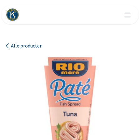
Overslaan naar inhoud
Alle producten