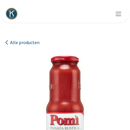
Overslaan naar inhoud
Alle producten