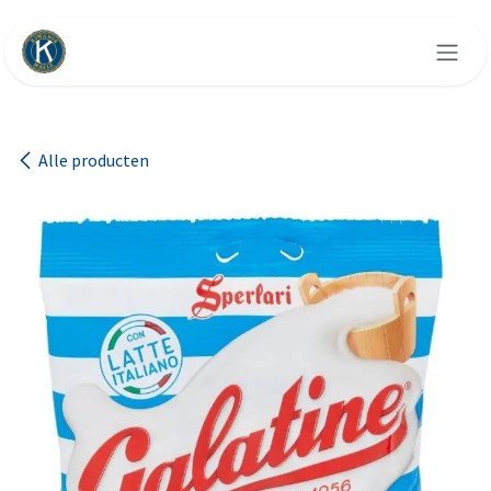
Overslaan naar inhoud
Alle producten