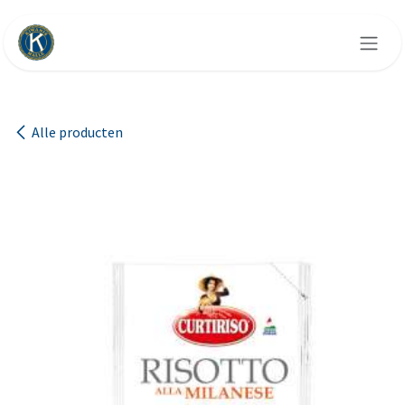
Overslaan naar inhoud
Alle producten