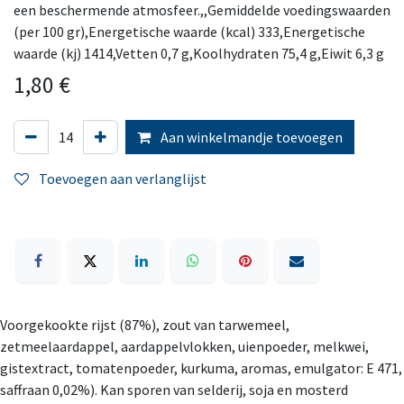
een beschermende atmosfeer.,,Gemiddelde voedingswaarden
(per 100 gr),Energetische waarde (kcal) 333,Energetische
waarde (kj) 1414,Vetten 0,7 g,Koolhydraten 75,4 g,Eiwit 6,3 g
1,80
€
Aan winkelmandje toevoegen
Toevoegen aan verlanglijst
Voorgekookte rijst (87%), zout van tarwemeel,
zetmeelaardappel, aardappelvlokken, uienpoeder, melkwei,
gistextract, tomatenpoeder, kurkuma, aromas, emulgator: E 471,
saffraan 0,02%). Kan sporen van selderij, soja en mosterd