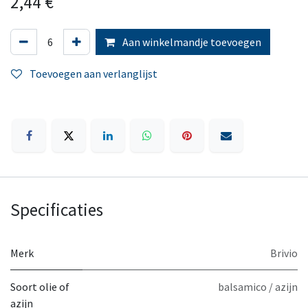
2,44
€
Aan winkelmandje toevoegen
Toevoegen aan verlanglijst
Specificaties
Merk
Brivio
Soort olie of
balsamico / azijn
azijn