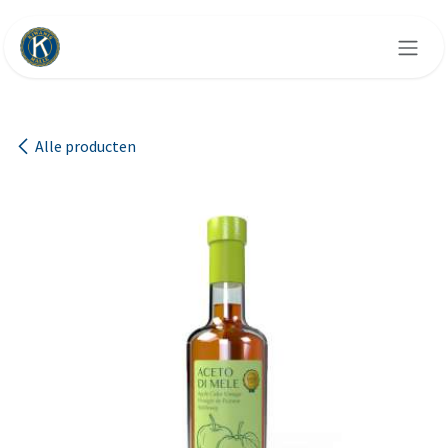
Overslaan naar inhoud
Alle producten