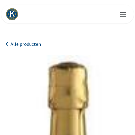
Overslaan naar inhoud
Alle producten