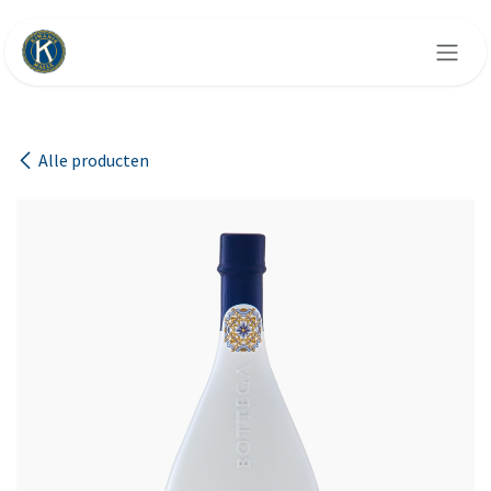
Overslaan naar inhoud
Alle producten